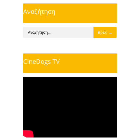
Αναζήτηση
CineDogs TV