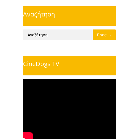
Αναζήτηση
CineDogs TV