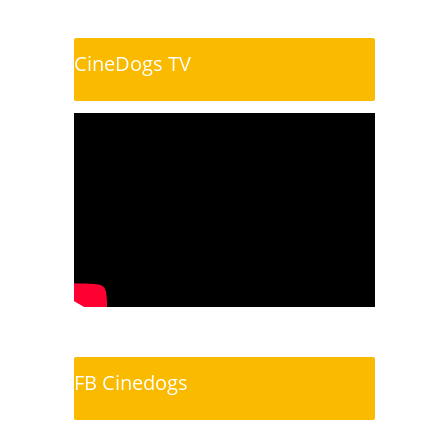
CineDogs TV
FB Cinedogs