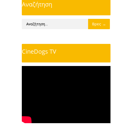
Αναζήτηση
CineDogs TV