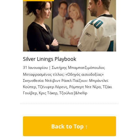
Silver Linings Playbook
31 Ιανουαρίου |
Σωτήρης Μπαμπατζιμόπουλος
Μεταφρασμένος τίτλος: «Οδηγός αισιοδοξίας»
Σκηνοθεσία: Ντέιβιντ Ράσελ Παίζουν: Μπράντλεϊ
Κούπερ, Τζένιφερ Λόρενς, Ρόμπερτ Ντε Νίρο, Τζάκι
Γουίβερ, Κρις Τάκερ, Τζούλια [&hellip
Back to Top ↑