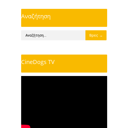
Αναζήτηση
CineDogs TV