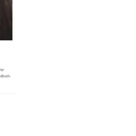
την
«Bref»