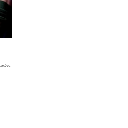
τακότα