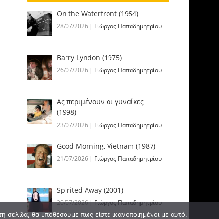
On the Waterfront (1954)
28/07/2026
|
Γιώργος Παπαδημητρίου
Barry Lyndon (1975)
26/07/2026
|
Γιώργος Παπαδημητρίου
Ας περιμένουν οι γυναίκες
(1998)
23/07/2026
|
Γιώργος Παπαδημητρίου
Good Morning, Vietnam (1987)
21/07/2026
|
Γιώργος Παπαδημητρίου
Spirited Away (2001)
20/07/2026
|
Γιώργος Παπαδημητρίου
τη σελίδα, θα υποθέσουμε πως είστε ικανοποιημένοι με αυτό.