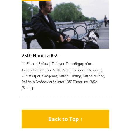
25th Hour (2002)
11 Σεπτεμβρίου |
Γιώργος Παπαδημητρίου
Σκηνοθεσία: Σπάικ Λι Παίζουν: Έντουαρτ Νόρτον,
Φίλιπ Σίμουρ Χόφμαν, Μπάρι Πέπερ, Μπράιαν Κοξ,
Ροζάριο Ντόσον Διάρκεια: 135′ Είκοσι και βάλε
[&hellip
Back to Top ↑