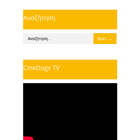
Αναζήτηση
CineDogs TV