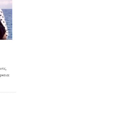
ντς,
ρκεια: