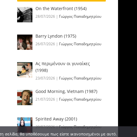
On the Waterfront (1954)
28/07/2026
|
Γιώργος Παπαδημητρίου
Barry Lyndon (1975)
26/07/2026
|
Γιώργος Παπαδημητρίου
Ας περιμένουν οι γυναίκες
(1998)
23/07/2026
|
Γιώργος Παπαδημητρίου
Good Morning, Vietnam (1987)
21/07/2026
|
Γιώργος Παπαδημητρίου
Spirited Away (2001)
20/07/2026
|
Γιώργος Παπαδημητρίου
τη σελίδα, θα υποθέσουμε πως είστε ικανοποιημένοι με αυτό.