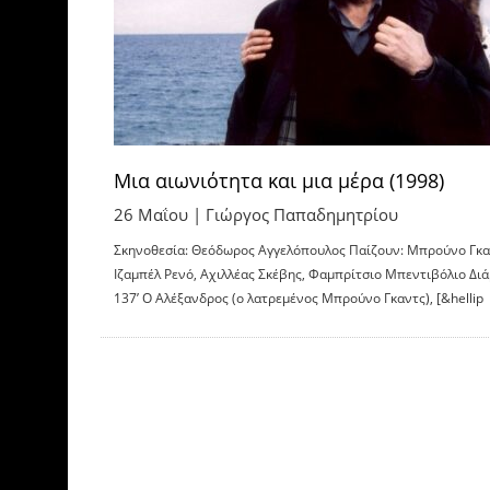
Μια αιωνιότητα και μια μέρα (1998)
26 Μαΐου |
Γιώργος Παπαδημητρίου
Σκηνοθεσία: Θεόδωρος Αγγελόπουλος Παίζουν: Μπρούνο Γκα
Ιζαμπέλ Ρενό, Αχιλλέας Σκέβης, Φαμπρίτσιο Μπεντιβόλιο Διά
137’ Ο Αλέξανδρος (ο λατρεμένος Μπρούνο Γκαντς), [&hellip