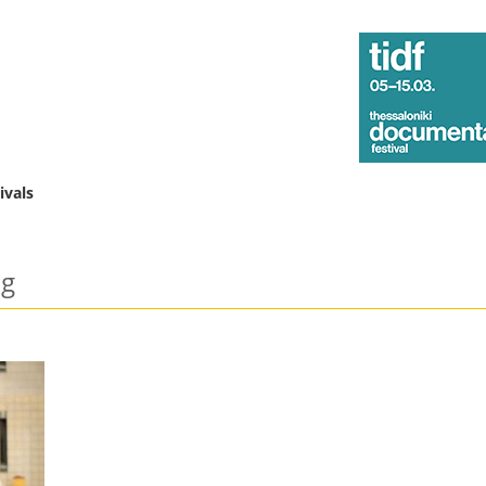
ivals
g