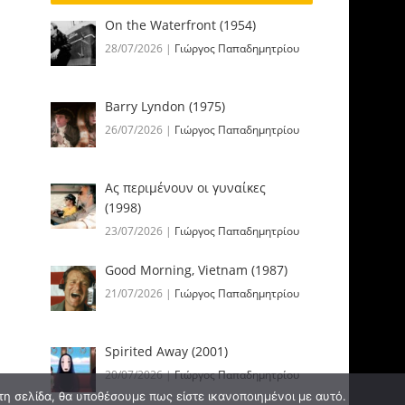
On the Waterfront (1954)
28/07/2026
|
Γιώργος Παπαδημητρίου
Barry Lyndon (1975)
26/07/2026
|
Γιώργος Παπαδημητρίου
Ας περιμένουν οι γυναίκες
(1998)
23/07/2026
|
Γιώργος Παπαδημητρίου
Good Morning, Vietnam (1987)
21/07/2026
|
Γιώργος Παπαδημητρίου
Spirited Away (2001)
20/07/2026
|
Γιώργος Παπαδημητρίου
τη σελίδα, θα υποθέσουμε πως είστε ικανοποιημένοι με αυτό.