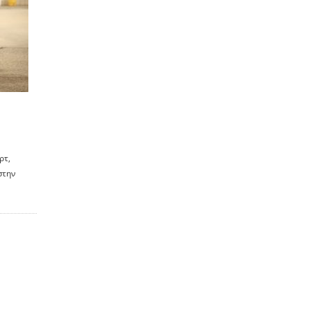
ρτ,
στην