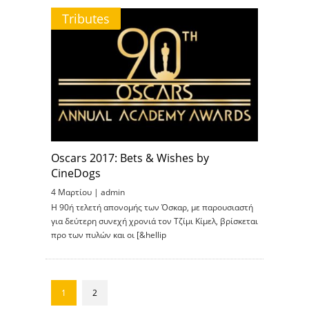
Tributes
Oscars 2017: Bets & Wishes by
CineDogs
4 Μαρτίου |
admin
Η 90ή τελετή απονομής των Όσκαρ, με παρουσιαστή
για δεύτερη συνεχή χρονιά τον Τζίμι Κίμελ, βρίσκεται
προ των πυλών και οι [&hellip
1
2