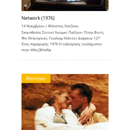
Network (1976)
14 Νοεμβρίου |
Φίλιππος Χατζίκος
Σκηνοθεσία: Σίντνεϊ Λιούμετ Παίζουν: Πίτερ Φιντς,
Φέι Ντάναγουεϊ, Γουίλιαμ Χόλντεν Διάρκεια: 121′
Έτος παραγωγής: 1976 Η τηλεόραση, τουλάχιστον
στην άλλη [&hellip
Reviews