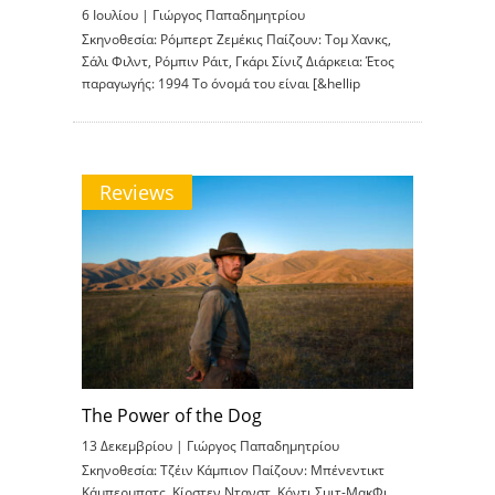
6 Ιουλίου |
Γιώργος Παπαδημητρίου
Σκηνοθεσία: Ρόμπερτ Ζεμέκις Παίζουν: Τομ Χανκς,
Σάλι Φιλντ, Ρόμπιν Ράιτ, Γκάρι Σίνιζ Διάρκεια: Έτος
παραγωγής: 1994 Το όνομά του είναι [&hellip
Reviews
The Power of the Dog
13 Δεκεμβρίου |
Γιώργος Παπαδημητρίου
Σκηνοθεσία: Τζέιν Κάμπιον Παίζουν: Μπένεντικτ
Κάμπερμπατς, Κίρστεν Ντανστ, Κόντι Σμιτ-ΜακΦι,