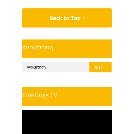
Back to Top ↑
Αναζήτηση
CineDogs TV