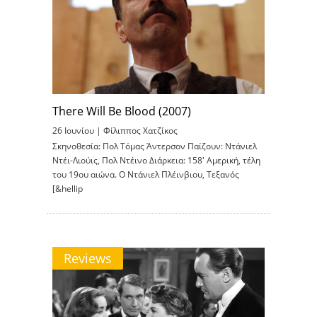
There Will Be Blood (2007)
26 Ιουνίου |
Φίλιππος Χατζίκος
Σκηνοθεσία: Πολ Τόμας Άντερσον Παίζουν: Ντάνιελ
Ντέι-Λιούις, Πολ Ντέινο Διάρκεια: 158′ Αμερική, τέλη
του 19oυ αιώνα. Ο Ντάνιελ Πλέινβιου, Τεξανός
[&hellip
Reviews