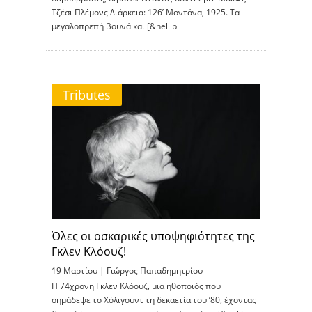
Τζέσι Πλέμονς Διάρκεια: 126’ Μοντάνα, 1925. Τα
μεγαλοπρεπή βουνά και [&hellip
Tributes
Όλες οι οσκαρικές υποψηφιότητες της
Γκλεν Κλόουζ!
19 Μαρτίου |
Γιώργος Παπαδημητρίου
Η 74χρονη Γκλεν Κλόουζ, μια ηθοποιός που
σημάδεψε το Χόλιγουντ τη δεκαετία του ’80, έχοντας