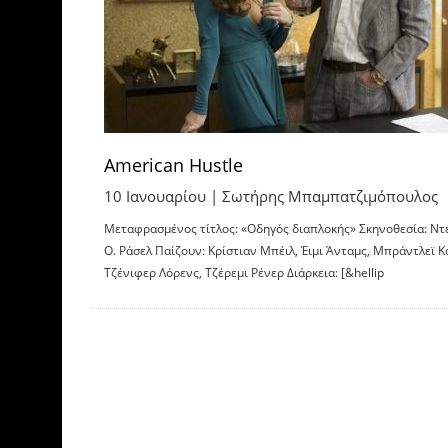
American Hustle
10 Ιανουαρίου |
Σωτήρης Μπαμπατζιμόπουλος
Μεταφρασμένος τίτλος: «Οδηγός διαπλοκής» Σκηνοθεσία: Ντ
Ο. Ράσελ Παίζουν: Κρίστιαν Μπέιλ, Έιμι Άνταμς, Μπράντλεϊ Κ
Τζένιφερ Λόρενς, Τζέρεμι Ρένερ Διάρκεια: [&hellip