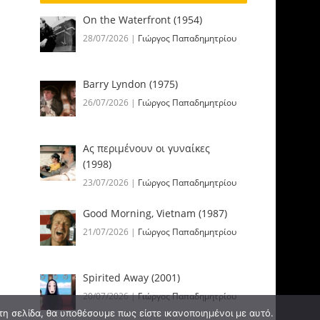
On the Waterfront (1954)
28/07/2026
|
Γιώργος Παπαδημητρίου
Barry Lyndon (1975)
26/07/2026
|
Γιώργος Παπαδημητρίου
Ας περιμένουν οι γυναίκες
(1998)
23/07/2026
|
Γιώργος Παπαδημητρίου
Good Morning, Vietnam (1987)
21/07/2026
|
Γιώργος Παπαδημητρίου
Spirited Away (2001)
20/07/2026
|
Γιώργος Παπαδημητρίου
τη σελίδα, θα υποθέσουμε πως είστε ικανοποιημένοι με αυτό.