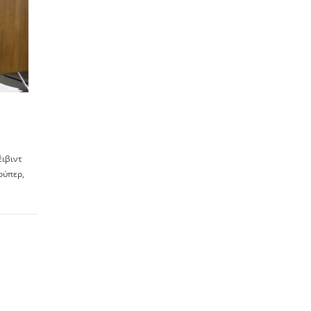
έιβιντ
ούπερ,