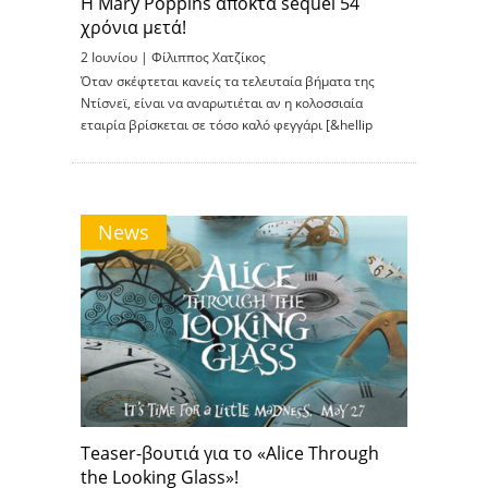
Η Mary Poppins αποκτά sequel 54
χρόνια μετά!
2 Ιουνίου |
Φίλιππος Χατζίκος
Όταν σκέφτεται κανείς τα τελευταία βήματα της
Ντίσνεϊ, είναι να αναρωτιέται αν η κολοσσιαία
εταιρία βρίσκεται σε τόσο καλό φεγγάρι [&hellip
News
Teaser-βουτιά για το «Alice Through
the Looking Glass»!