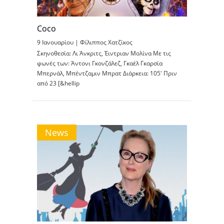
Coco
9 Ιανουαρίου |
Φίλιππος Χατζίκος
Σκηνοθεσία: Λι Άνκριτς, Έιντριαν Μολίνα Με τις
φωνές των: Άντονι Γκονζάλεζ, Γκαέλ Γκαρσία
Μπερνάλ, Μπέντζαμιν Μπρατ Διάρκεια: 105′ Πριν
από 23 [&hellip
News