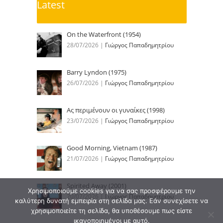
Latest
On the Waterfront (1954)
28/07/2026
|
Γιώργος Παπαδημητρίου
Barry Lyndon (1975)
26/07/2026
|
Γιώργος Παπαδημητρίου
Ας περιμένουν οι γυναίκες (1998)
23/07/2026
|
Γιώργος Παπαδημητρίου
Good Morning, Vietnam (1987)
21/07/2026
|
Γιώργος Παπαδημητρίου
Spirited Away (2001)
Χρησιμοποιούμε cookies για να σας προσφέρουμε την
20/07/2026
|
Γιώργος Παπαδημητρίου
καλύτερη δυνατή εμπειρία στη σελίδα μας. Εάν συνεχίσετε να
χρησιμοποιείτε τη σελίδα, θα υποθέσουμε πως είστε
ικανοποιημένοι με αυτό.