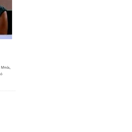
 Μπάι,
κό