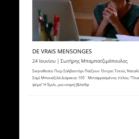
DE VRAIS MENSONGES
24 Ιουνίου |
Σωτήρης Μπαμπατζιμόπουλος
Σκηνοθεσία: Πιερ Σαλβαντόρι Παίζουν: Όντρεϊ Τοτού, Ναταλί
Σαμί Μπουαζιλά Διάρκεια: 105΄ Μεταφρασμένος τίτλος: “Γλυ
ψέμα” Η Έμιλι, μια νεαρή [&hellip