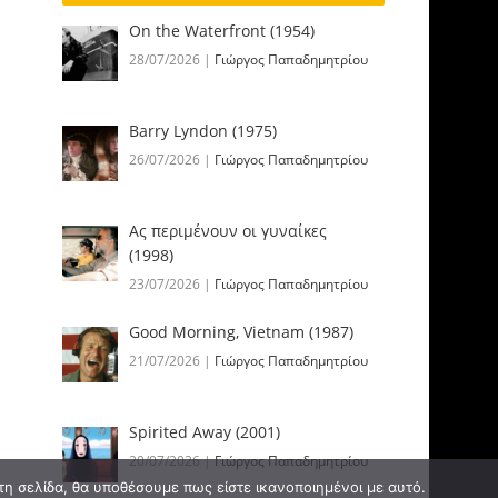
On the Waterfront (1954)
28/07/2026
|
Γιώργος Παπαδημητρίου
Barry Lyndon (1975)
26/07/2026
|
Γιώργος Παπαδημητρίου
Ας περιμένουν οι γυναίκες
(1998)
23/07/2026
|
Γιώργος Παπαδημητρίου
Good Morning, Vietnam (1987)
21/07/2026
|
Γιώργος Παπαδημητρίου
Spirited Away (2001)
20/07/2026
|
Γιώργος Παπαδημητρίου
τη σελίδα, θα υποθέσουμε πως είστε ικανοποιημένοι με αυτό.