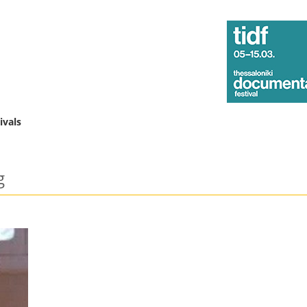
ivals
g