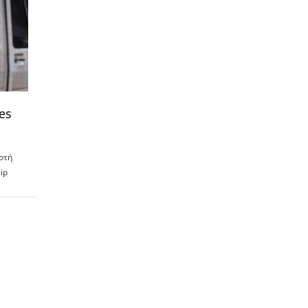
es
ορτή
ip