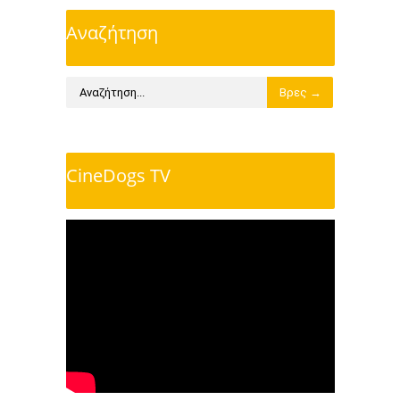
Αναζήτηση
CineDogs TV