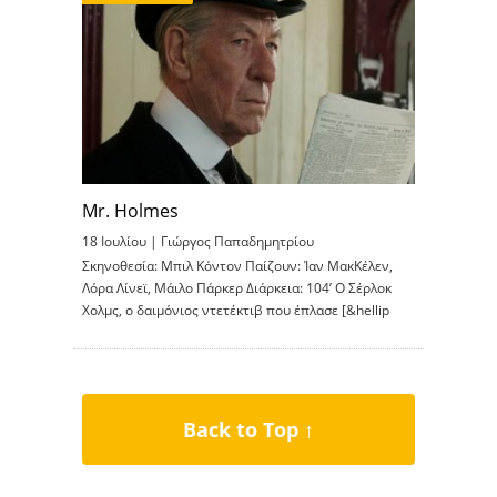
Mr. Holmes
18 Ιουλίου |
Γιώργος Παπαδημητρίου
Σκηνοθεσία: Μπιλ Κόντον Παίζουν: Ίαν ΜακΚέλεν,
Λόρα Λίνεϊ, Μάιλο Πάρκερ Διάρκεια: 104’ O Σέρλοκ
Χολμς, ο δαιμόνιος ντετέκτιβ που έπλασε [&hellip
Back to Top ↑