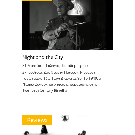
Night and the City
31 Μαρτίου |
Γιώργος Παπαδημητρίου
Σκηνοθεσία: Ζυλ Ντασέν Παίζουν: Ρίτσαρντ
Γουίντμαρκ, Τζιν Τίρνι Διάρκεια: 96′ To 1949, ο
Ντάριλ Ζάνουκ, επικεφαλής παραγωγής στην
Twentieth Century [&hellip
Reviews