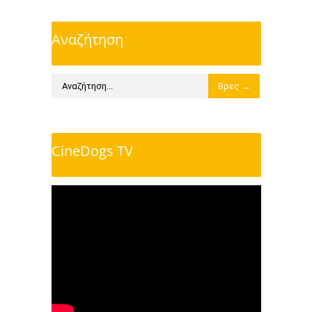
Αναζήτηση
CineDogs TV