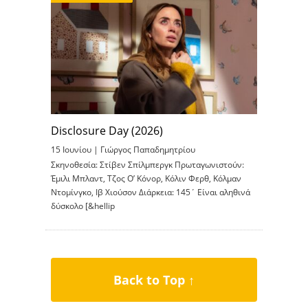
Disclosure Day (2026)
15 Ιουνίου |
Γιώργος Παπαδημητρίου
Σκηνοθεσία: Στίβεν Σπίλμπεργκ Πρωταγωνιστούν:
Έμιλι Μπλαντ, Τζος Ο’ Κόνορ, Κόλιν Φερθ, Κόλμαν
Ντομίνγκο, Ιβ Χιούσον Διάρκεια: 145΄ Είναι αληθινά
δύσκολο [&hellip
Back to Top ↑