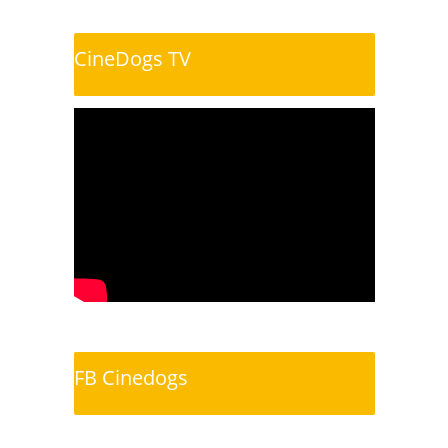
CineDogs TV
FB Cinedogs