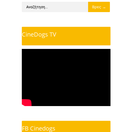
CineDogs TV
FB Cinedogs