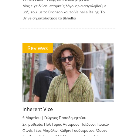
Μας είχε δώσει επαρκείς λόγους να ασχοληθούμε
μαζί του, με το Bronson και το Valhalla Rising. Το
Drive σηματοδότησε το [&hellip
Reviews
Inherent Vice
6 Μαρτίου |
Γιώργος Παπαδημητρίου
Σκηνοθεσία: Πολ Τόμας Άντερσον Παίζουν: Γιοακίν
Φίνιξ, Τζος Μπρόλιν, Κάθριν Γουότερστον, Όουεν