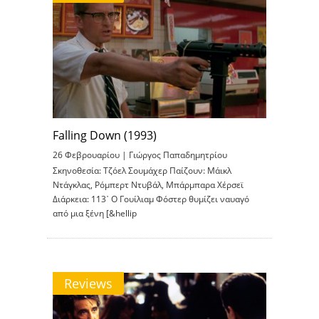
Falling Down (1993)
26 Φεβρουαρίου |
Γιώργος Παπαδημητρίου
Σκηνοθεσία: Τζόελ Σουμάχερ Παίζουν: Μάικλ
Ντάγκλας, Ρόμπερτ Ντυβάλ, Μπάρμπαρα Χέρσεϊ
Διάρκεια: 113᾽ O Γουίλιαμ Φόστερ θυμίζει ναυαγό
από μια ξένη [&hellip
Reviews