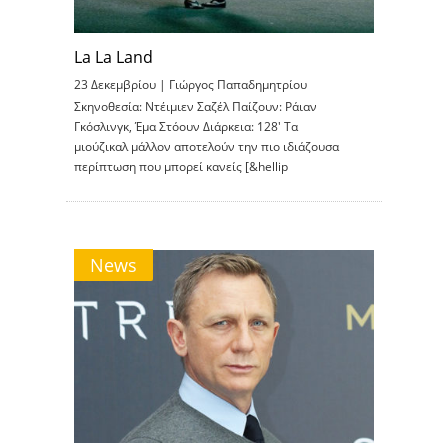
La La Land
23 Δεκεμβρίου |
Γιώργος Παπαδημητρίου
Σκηνοθεσία: Ντέιμιεν Σαζέλ Παίζουν: Ράιαν
Γκόσλινγκ, Έμα Στόουν Διάρκεια: 128′ Τα
μιούζικαλ μάλλον αποτελούν την πιο ιδιάζουσα
περίπτωση που μπορεί κανείς [&hellip
News