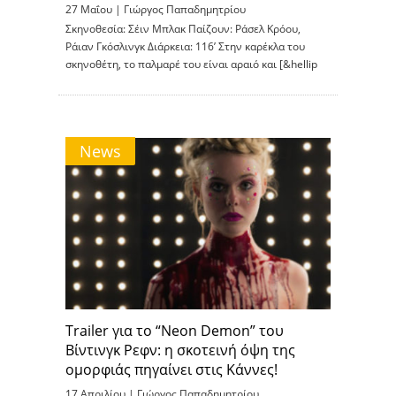
27 Μαΐου |
Γιώργος Παπαδημητρίου
Σκηνοθεσία: Σέιν Μπλακ Παίζουν: Ράσελ Κρόου,
Ράιαν Γκόσλινγκ Διάρκεια: 116’ Στην καρέκλα του
σκηνοθέτη, το παλμαρέ του είναι αραιό και [&hellip
News
Trailer για το “Neon Demon” του
Βίντινγκ Ρεφν: η σκοτεινή όψη της
ομορφιάς πηγαίνει στις Κάννες!
17 Απριλίου |
Γιώργος Παπαδημητρίου