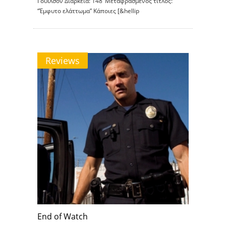
Γουίλσον Διάρκεια: 148’ Μεταφρασμένος τίτλος:
“Έμφυτο ελάττωμα” Κάποιες [&hellip
Reviews
End of Watch