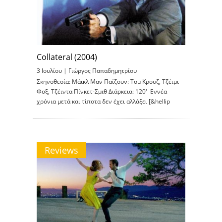
Collateral (2004)
3 Ιουλίου |
Γιώργος Παπαδημητρίου
Σκηνοθεσία: Μάικλ Μαν Παίζουν: Τομ Κρουζ, Τζέιμι
Φοξ, Τζέιντα Πίνκετ-Σμιθ Διάρκεια: 120′ Εννέα
χρόνια μετά και τίποτα δεν έχει αλλάξει [&hellip
Reviews