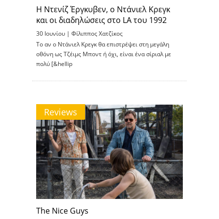
Η Ντενίζ Έργκυβεν, ο Ντάνιελ Κρεγκ
και οι διαδηλώσεις στο LA του 1992
30 Ιουνίου |
Φίλιππος Χατζίκος
Το αν ο Ντάνιελ Κρεγκ θα επιστρέψει στη μεγάλη
οθόνη ως Τζέιμς Μποντ ή όχι, είναι ένα σίριαλ με
πολύ [&hellip
Reviews
The Nice Guys