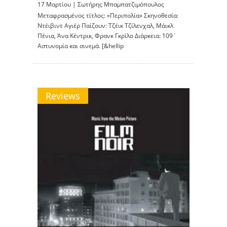
17 Μαρτίου |
Σωτήρης Μπαμπατζιμόπουλος
Μεταφρασμένος τίτλος: «Περιπολία» Σκηνοθεσία:
Ντέιβιντ Αγιέρ Παίζουν: Τζέικ Τζίλενχαλ, Μάικλ
Πένια, Άνα Κέντρικ, Φρανκ Γκρίλο Διάρκεια: 109΄
Αστυνομία και σινεμά. [&hellip
Reviews