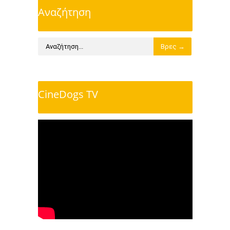
Αναζήτηση
CineDogs TV