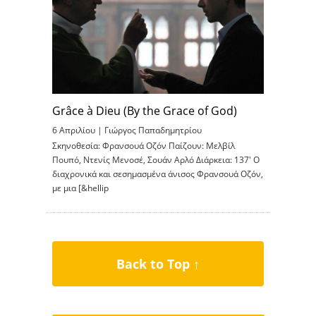
Grâce à Dieu (By the Grace of God)
6 Απριλίου |
Γιώργος Παπαδημητρίου
Σκηνοθεσία: Φρανσουά Οζόν Παίζουν: Μελβίλ
Πουπό, Ντενίς Μενοσέ, Σουάν Αρλό Διάρκεια: 137′ O
διαχρονικά και σεσημασμένα άνισος Φρανσουά Οζόν,
με μια [&hellip
Back to Top ↑