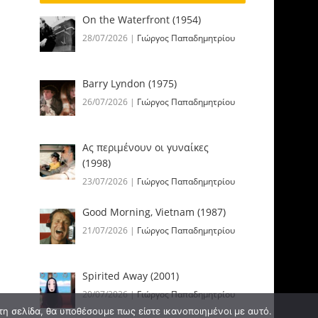
On the Waterfront (1954)
28/07/2026
|
Γιώργος Παπαδημητρίου
Barry Lyndon (1975)
26/07/2026
|
Γιώργος Παπαδημητρίου
Ας περιμένουν οι γυναίκες
(1998)
23/07/2026
|
Γιώργος Παπαδημητρίου
Good Morning, Vietnam (1987)
21/07/2026
|
Γιώργος Παπαδημητρίου
Spirited Away (2001)
20/07/2026
|
Γιώργος Παπαδημητρίου
τη σελίδα, θα υποθέσουμε πως είστε ικανοποιημένοι με αυτό.