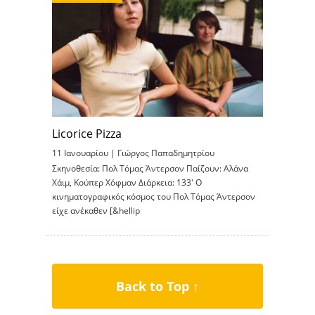
Licorice Pizza
11 Ιανουαρίου |
Γιώργος Παπαδημητρίου
Σκηνοθεσία: Πολ Τόμας Άντερσον Παίζουν: Αλάνα
Χάιμ, Κούπερ Χόφμαν Διάρκεια: 133′ Ο
κινηματογραφικός κόσμος του Πολ Τόμας Άντερσον
είχε ανέκαθεν [&hellip
Back to Top ↑