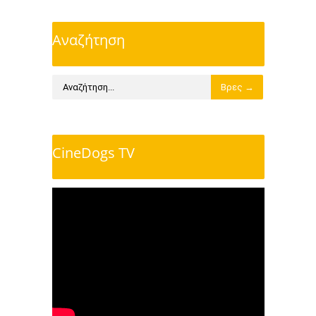
Αναζήτηση
CineDogs TV