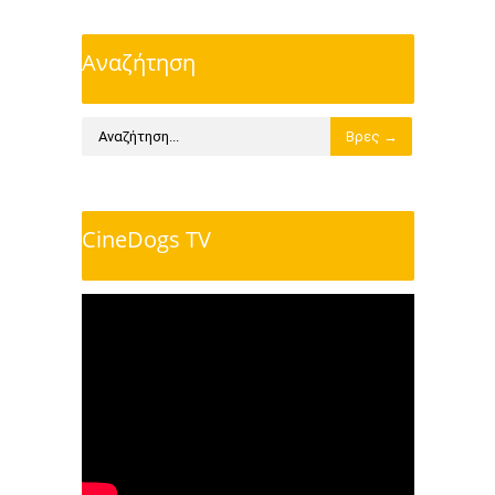
Αναζήτηση
CineDogs TV