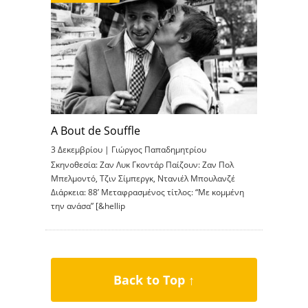
A Bout de Souffle
3 Δεκεμβρίου |
Γιώργος Παπαδημητρίου
Σκηνοθεσία: Ζαν Λυκ Γκοντάρ Παίζουν: Ζαν Πολ
Μπελμοντό, Τζιν Σίμπεργκ, Ντανιέλ Μπουλανζέ
Διάρκεια: 88’ Μεταφρασμένος τίτλος: “Με κομμένη
την ανάσα” [&hellip
Back to Top ↑