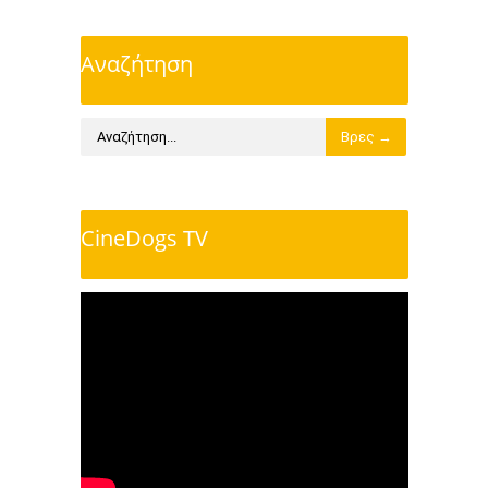
Αναζήτηση
CineDogs TV