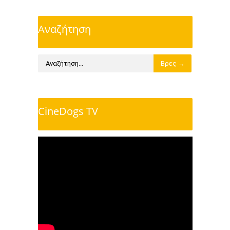
Αναζήτηση
CineDogs TV