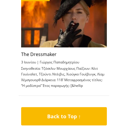
The Dressmaker
3 Ιουνίου |
Γιώργος Παπαδημητρίου
Σκηνοθεσία: Τζόσελιν Μουρχάους Παίζουν: Κέιτ
Γουίνσλετ, Τζούντι Ντέιβις, Χιούγκο Γουίβινγκ, Λίαμ
Χέμσγουορθ Διάρκεια: 118’ Μεταφρασμένος τίτλος:
“Η μοδίστρα” Έτος παραγωγής: [&hellip
Back to Top ↑