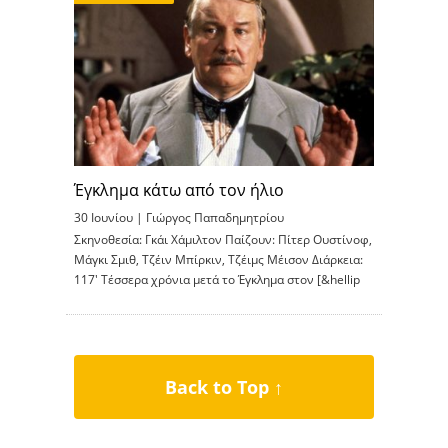
Έγκλημα κάτω από τον ήλιο
30 Ιουνίου |
Γιώργος Παπαδημητρίου
Σκηνοθεσία: Γκάι Χάμιλτον Παίζουν: Πίτερ Ουστίνοφ,
Μάγκι Σμιθ, Τζέιν Μπίρκιν, Τζέιμς Μέισον Διάρκεια:
117′ Τέσσερα χρόνια μετά το Έγκλημα στον [&hellip
Back to Top ↑