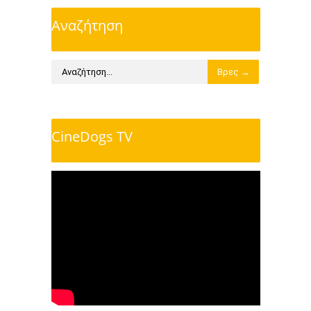
Αναζήτηση
CineDogs TV