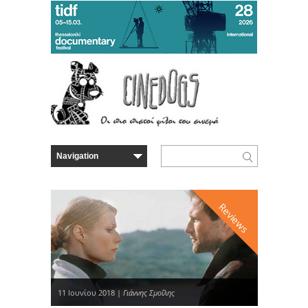
Reviews
11 Ιουνίου 2018 |
Γιάννης Σμοΐλης