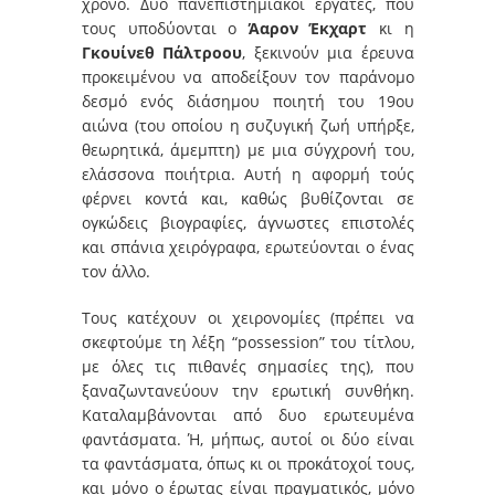
χρόνο. Δυο πανεπιστημιακοί εργάτες, που
τους υποδύονται ο
Άαρον Έκχαρτ
κι η
Γκουίνεθ Πάλτροου
, ξεκινούν μια έρευνα
προκειμένου να αποδείξουν τον παράνομο
δεσμό ενός διάσημου ποιητή του 19ου
αιώνα (του οποίου η συζυγική ζωή υπήρξε,
θεωρητικά, άμεμπτη) με μια σύγχρονή του,
ελάσσονα ποιήτρια. Αυτή η αφορμή τούς
φέρνει κοντά και, καθώς βυθίζονται σε
ογκώδεις βιογραφίες, άγνωστες επιστολές
και σπάνια χειρόγραφα, ερωτεύονται ο ένας
τον άλλο.
Τους κατέχουν οι χειρονομίες (πρέπει να
σκεφτούμε τη λέξη “possession” του τίτλου,
με όλες τις πιθανές σημασίες της), που
ξαναζωντανεύουν την ερωτική συνθήκη.
Καταλαμβάνονται από δυο ερωτευμένα
φαντάσματα. Ή, μήπως, αυτοί οι δύο είναι
τα φαντάσματα, όπως κι οι προκάτοχοί τους,
και μόνο ο έρωτας είναι πραγματικός, μόνο