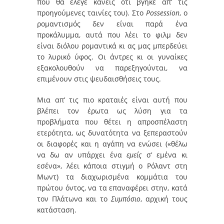
που θα έλεγε κανείς ότι βγήκε απ’ τις
προηγούμενες ταινίες του). Στο
Possession
, ο
ρομαντισμός δεν είναι παρά ένα
προκάλυμμα, αυτά που λέει το φιλμ δεν
είναι διόλου ρομαντικά κι ας μας μπερδεύει
το λυρικό ύφος. Οι άντρες κι οι γυναίκες
εξακολουθούν να παρεξηγούνται, να
επιμένουν στις ψευδαισθήσεις τους.
Μια απ’ τις πιο κραταιές είναι αυτή που
βλέπει τον έρωτα ως λύση για τα
προβλήματα που θέτει η απροσπέλαστη
ετερότητα, ως δυνατότητα να ξεπεραστούν
οι διαφορές και η αγάπη να ενώσει («θέλω
να δω αν υπάρχει ένα
εμείς
σ’ εμένα κι
εσένα», λέει κάποια στιγμή ο Ρόλαντ στη
Μωντ) τα διαχωρισμένα κομμάτια του
πρώτου όντος, να τα επαναφέρει στην, κατά
τον Πλάτωνα και το
Συμπόσιο
, αρχική τους
κατάσταση.