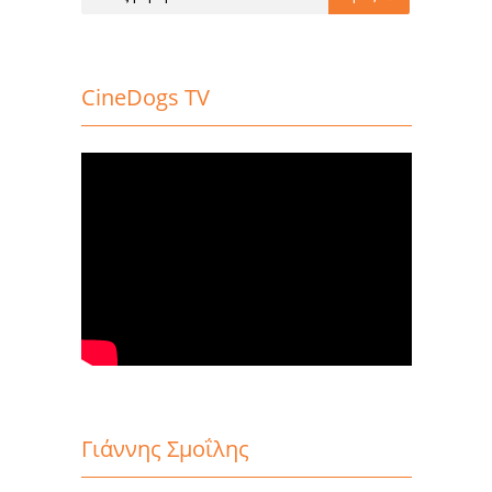
CineDogs TV
Γιάννης Σμοΐλης