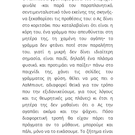
φινάλε -και παρά τον παραπλανητικό,
σεντιμενταλιστικό τόνο εκείνης της σκηνής-
να ξεκαθαρίσει τις προθέσεις του: ο Ας δίνει
στο κοριτσάκι που καταλαβαίνει ότι είναι η
κόρη του, ένα γράμμα που απευθύνεται στη
μητέρα της, τη χαμένη του αγάπη• το
γράμμα δεν φτάνει ποτέ στον παραλήπτη
του, γιατί η μικρή δεν δίνει ιδιαίτερη
σημασία, είναι παιδί, δηλαδή ένα πλάσμα
φυσικό, και προτιμάει να παίξει• πάνω στο
παιχνίδι της, χάνει τις σελίδες του
γράμματος (η φύση, θέλει να μας πει ο
ΛαΜπιουτ, αδιαφορεί θεϊκά για τον τρόπο
που την εξιδανικεύουμε, για τους λόγους
και τις θεωρητικές μας πλάνες) κι έτσι η
μητέρα της δεν μαθαίνει ότι ο Ας την
αγαπάει ακόμα και την ψάχνει. Πόσο
διαφορετική τροπή θα είχαν πάρει τα
πράγματα αν το μάθαινε, μπορούμε και
πάλι, μόνο να το εικάσουμε. Το ζήτημα είναι