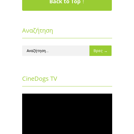
Back to Top ↑
Αναζήτηση
CineDogs TV