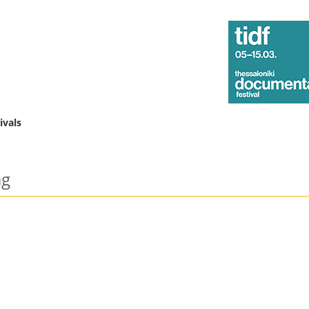
ivals
g