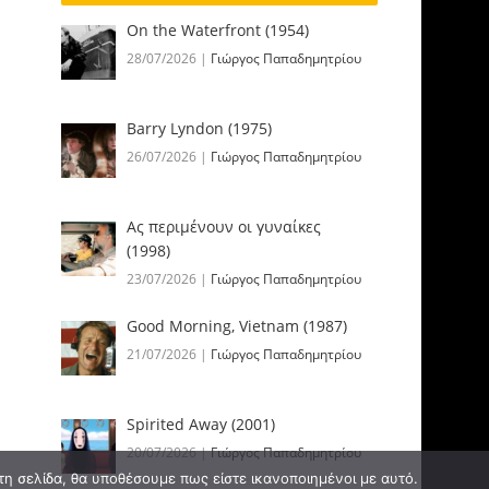
On the Waterfront (1954)
28/07/2026
|
Γιώργος Παπαδημητρίου
Barry Lyndon (1975)
26/07/2026
|
Γιώργος Παπαδημητρίου
Ας περιμένουν οι γυναίκες
(1998)
23/07/2026
|
Γιώργος Παπαδημητρίου
Good Morning, Vietnam (1987)
21/07/2026
|
Γιώργος Παπαδημητρίου
Spirited Away (2001)
20/07/2026
|
Γιώργος Παπαδημητρίου
τη σελίδα, θα υποθέσουμε πως είστε ικανοποιημένοι με αυτό.