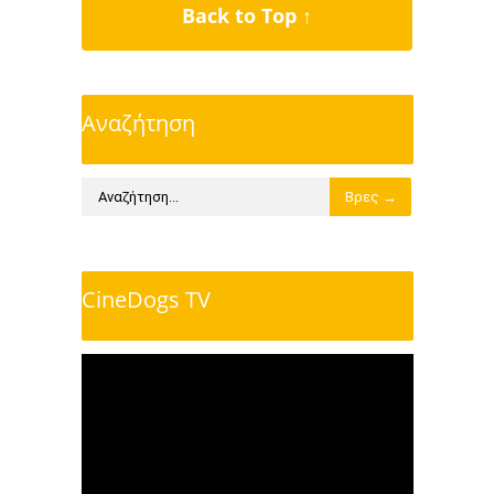
Back to Top ↑
Αναζήτηση
CineDogs TV