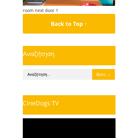
room next door 1
Back to Top ↑
Αναζήτηση
CineDogs TV