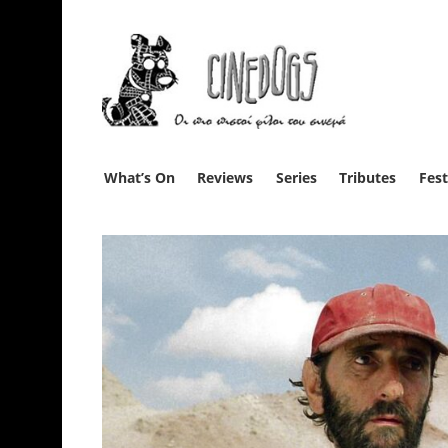
What’s On
Reviews
Series
Tributes
Fest