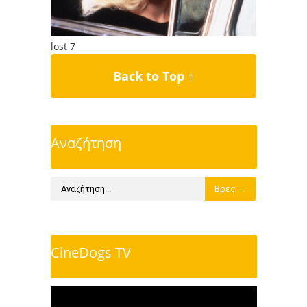
lost 7
Back to Top ↑
Αναζήτηση
CineDogs TV