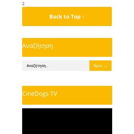
2
Back to Top ↑
Αναζήτηση
CineDogs TV