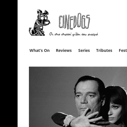
What’s On
Reviews
Series
Tributes
Fest