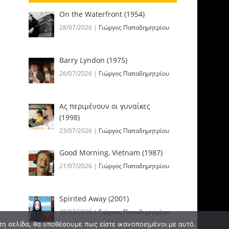
On the Waterfront (1954)
28/07/2026
|
Γιώργος Παπαδημητρίου
Barry Lyndon (1975)
26/07/2026
|
Γιώργος Παπαδημητρίου
Ας περιμένουν οι γυναίκες
(1998)
23/07/2026
|
Γιώργος Παπαδημητρίου
Good Morning, Vietnam (1987)
21/07/2026
|
Γιώργος Παπαδημητρίου
Spirited Away (2001)
20/07/2026
|
Γιώργος Παπαδημητρίου
τη σελίδα, θα υποθέσουμε πως είστε ικανοποιημένοι με αυτό.