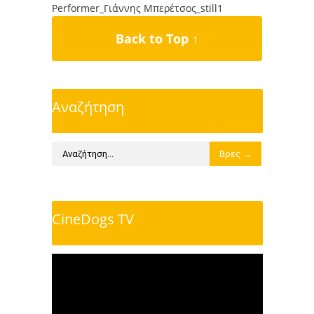
Performer_Γιάννης Μπερέτσος_still1
Back to Top ↑
Αναζήτηση
CineDogs TV