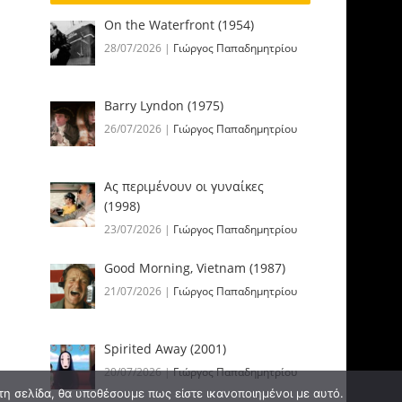
On the Waterfront (1954)
28/07/2026
|
Γιώργος Παπαδημητρίου
Barry Lyndon (1975)
26/07/2026
|
Γιώργος Παπαδημητρίου
Ας περιμένουν οι γυναίκες
(1998)
23/07/2026
|
Γιώργος Παπαδημητρίου
Good Morning, Vietnam (1987)
21/07/2026
|
Γιώργος Παπαδημητρίου
Spirited Away (2001)
20/07/2026
|
Γιώργος Παπαδημητρίου
τη σελίδα, θα υποθέσουμε πως είστε ικανοποιημένοι με αυτό.