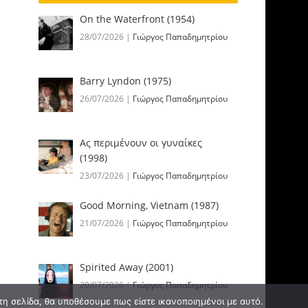
On the Waterfront (1954)
28/07/2026
|
Γιώργος Παπαδημητρίου
Barry Lyndon (1975)
26/07/2026
|
Γιώργος Παπαδημητρίου
Ας περιμένουν οι γυναίκες
(1998)
23/07/2026
|
Γιώργος Παπαδημητρίου
Good Morning, Vietnam (1987)
21/07/2026
|
Γιώργος Παπαδημητρίου
Spirited Away (2001)
20/07/2026
|
Γιώργος Παπαδημητρίου
τη σελίδα, θα υποθέσουμε πως είστε ικανοποιημένοι με αυτό.