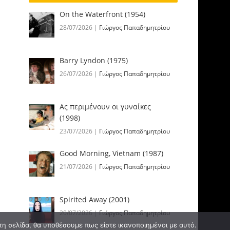
On the Waterfront (1954)
28/07/2026
|
Γιώργος Παπαδημητρίου
Barry Lyndon (1975)
26/07/2026
|
Γιώργος Παπαδημητρίου
Ας περιμένουν οι γυναίκες
(1998)
23/07/2026
|
Γιώργος Παπαδημητρίου
Good Morning, Vietnam (1987)
21/07/2026
|
Γιώργος Παπαδημητρίου
Spirited Away (2001)
20/07/2026
|
Γιώργος Παπαδημητρίου
τη σελίδα, θα υποθέσουμε πως είστε ικανοποιημένοι με αυτό.