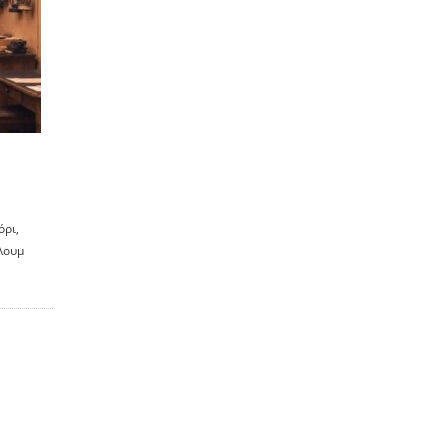
όρι,
λουμ