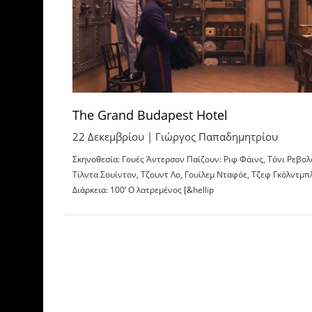
The Grand Budapest Hotel
22 Δεκεμβρίου |
Γιώργος Παπαδημητρίου
Σκηνοθεσία: Γουές Άντερσον Παίζουν: Ριφ Φάινς, Τόνι Ρεβολ
Τίλντα Σουίντον, Τζουντ Λο, Γουίλεμ Νταφόε, Τζεφ Γκόλντμπ
Διάρκεια: 100’ Ο λατρεμένος [&hellip