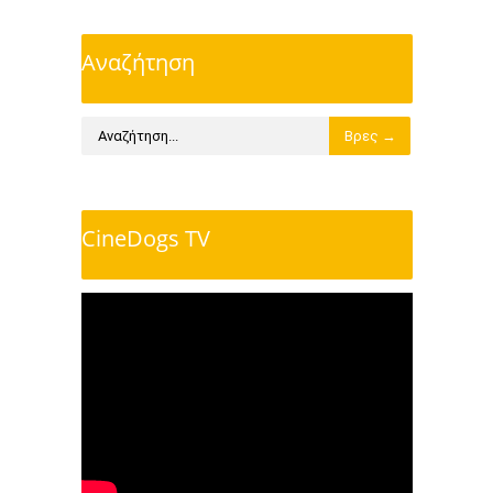
Αναζήτηση
CineDogs TV