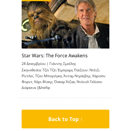
Star Wars: The Force Awakens
28 Δεκεμβρίου |
Γιάννης Σμοΐλης
Σκηνοθεσία: Τζέι Τζέι Έϊμπραμς Παίζουν: Ντέιζι
Ρίντλεϊ, Τζον Μπογιέγκα, Άνταμ Ντράιβερ, Χάρισον
Φορντ, Κάρι Φίσερ, Όσκαρ Άϊζακ, Ντόνολ Γκλίσον
Διάρκεια: [&hellip
Back to Top ↑