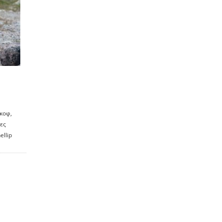
κοφ,
ες
ellip