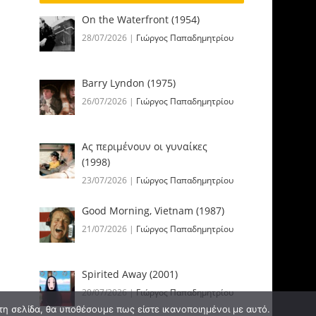
On the Waterfront (1954)
28/07/2026
|
Γιώργος Παπαδημητρίου
Barry Lyndon (1975)
26/07/2026
|
Γιώργος Παπαδημητρίου
Ας περιμένουν οι γυναίκες
(1998)
23/07/2026
|
Γιώργος Παπαδημητρίου
Good Morning, Vietnam (1987)
21/07/2026
|
Γιώργος Παπαδημητρίου
Spirited Away (2001)
20/07/2026
|
Γιώργος Παπαδημητρίου
τη σελίδα, θα υποθέσουμε πως είστε ικανοποιημένοι με αυτό.