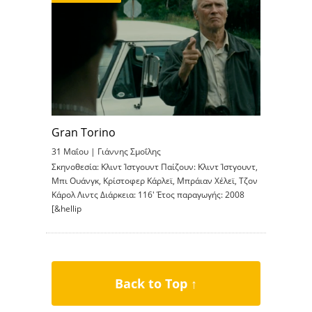
Gran Torino
31 Μαΐου |
Γιάννης Σμοΐλης
Σκηνοθεσία: Κλιντ Ίστγουντ Παίζουν: Κλιντ Ίστγουντ,
Μπι Ουάνγκ, Κρίστοφερ Κάρλεϊ, Μπράιαν Χέλεϊ, Τζον
Κάρολ Λιντς Διάρκεια: 116′ Έτος παραγωγής: 2008
[&hellip
Back to Top ↑