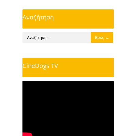
Αναζήτηση
CineDogs TV