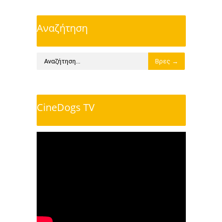
Αναζήτηση
CineDogs TV