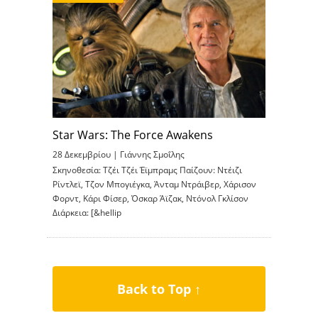
Star Wars: The Force Awakens
28 Δεκεμβρίου |
Γιάννης Σμοΐλης
Σκηνοθεσία: Τζέι Τζέι Έϊμπραμς Παίζουν: Ντέιζι
Ρίντλεϊ, Τζον Μπογιέγκα, Άνταμ Ντράιβερ, Χάρισον
Φορντ, Κάρι Φίσερ, Όσκαρ Άϊζακ, Ντόνολ Γκλίσον
Διάρκεια: [&hellip
Back to Top ↑