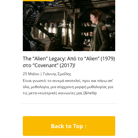
The “Alien” Legacy: Aπό το “Alien” (1979)
στο “Covenant” (2017)!
25 Μαΐου |
Γιάννης Σμοΐλης
Είναι γνωστό: το σινεμά αποτελεί, πριν και πάνω απ’
όλα, μυθολογία, μια σύγχρονη μορφή μυθολογίας για
τις μετα-νεωτερικές κοινωνίες μας [&hellip
Back to Top ↑