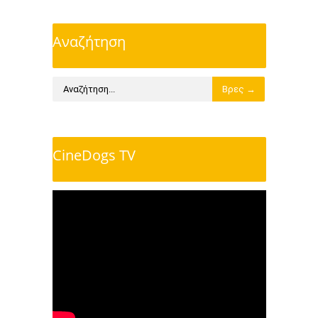
Αναζήτηση
CineDogs TV