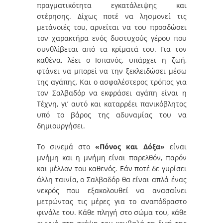
πραγματικότητα εγκατάλειψης και
στέρησης. Δίχως ποτέ να λησμονεί τις
μετάνοιές του, αρνείται να του προσδώσει
τον χαρακτήρα ενός δυστυχούς γέρου που
συνθλίβεται από τα κρίματά του. Για τον
καθένα, λέει ο Ισπανός, υπάρχει η ζωή,
φτάνει να μπορεί να την ξεκλειδώσει μέσω
της αγάπης. Και ο ασφαλέστερος τρόπος για
τον Σαλβαδόρ να εκφράσει αγάπη είναι η
Τέχνη, γι’ αυτό και καταρρέει πανικόβλητος
υπό το βάρος της αδυναμίας του να
δημιουργήσει.
Το σινεμά στο
«Πόνος και Δόξα»
είναι
μνήμη και η μνήμη είναι παρελθόν, παρόν
και μέλλον του καθενός. Εάν ποτέ δε γυρίσει
άλλη ταινία, ο Σαλβαδόρ θα είναι απλά ένας
νεκρός που εξακολουθεί να ανασαίνει
μετρώντας τις μέρες για το αναπόδραστο
φινάλε του. Κάθε πληγή στο σώμα του, κάθε