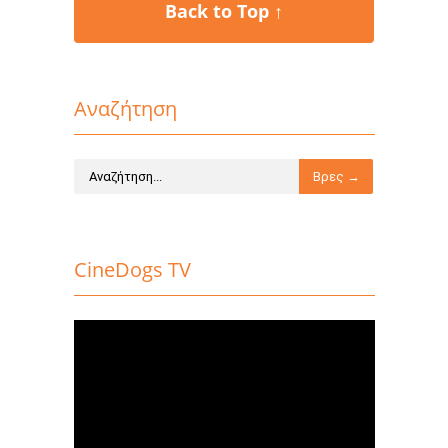
Back to Top ↑
Αναζήτηση
CineDogs TV